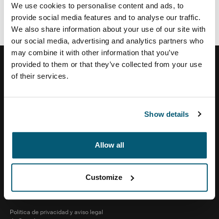
We use cookies to personalise content and ads, to
Wal-Mart El Salvador
provide social media features and to analyse our traffic.
We also share information about your use of our site with
our social media, advertising and analytics partners who
may combine it with other information that you’ve
provided to them or that they’ve collected from your use
of their services.
Centro de ayuda
Show details
Sobre nosotras
Allow all
Visit Thule on Facebook (external link)
Visit Thule on Instagram (external link)
Visit Thule on Youtube (external lin
Customize
Política de privacidad y aviso legal