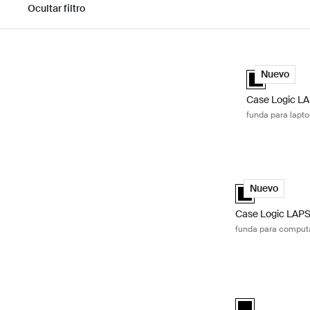
Ocultar filtro
Ir a los resultados
Case Logic LAP
Case Logic LA
Nuevo
Case Logic L
funda para laptop
Case Logic LAPS 
Case Logic LAPS 
Nuevo
Case Logic LAP
funda para computad
Case Logic Invig
black (selected)