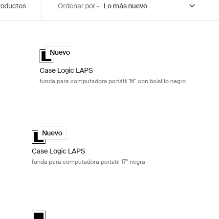
roductos
Ordenar por -
4'' negra Black
Case Logic LAPS funda para computadora portátil 16'' con 
Negro (selected)
Case Logic LAPS laptop sleeve 16'' with pocket Negro (sel
Nuevo
Case Logic LAPS
funda para computadora portátil 16'' con bolsillo negro
a portátil 13'' negra Black
Case Logic LAPS funda para computadora portátil 17'' negra 
ected)
Case Logic LAPS laptop sleeve 17'' Negro (selected)
Nuevo
Case Logic LAPS
funda para computadora portátil 17'' negra
ora portátil 14 pulgadas Black
Case Logic Invigo funda para computadora portátil 16 pulga
black (selected)