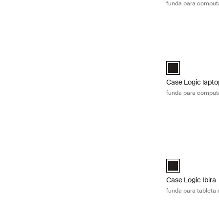
funda para computad
Case Logic laptop
Case Logic 17-17
Case Logic lapto
funda para computad
Case Logic Ibira 
Case Logic Ibira
Case Logic Ibira
funda para tableta 