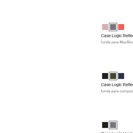
Case Logic Refle
Case Logic Refl
Case Logic 
Case Lo
Case Logic Refle
funda para MacBoo
Case Logic Refle
Case Logic Refl
Case Logic R
Case Lo
Case Logic Refle
funda para computa
Case Logic Huxto
Case Logic Huxt
Case Logic H