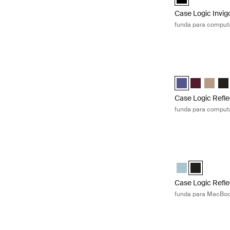
Case Logic Invig
funda para computa
Case Logic Refle
Case Logic Refle
Case Logic 
Case Lo
Cas
Case Logic Refle
funda para computa
Case Logic Refle
Case Logic Refl
Case Logic 
Case Logic Refle
funda para MacBoo