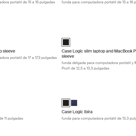
ora portátil de 15 a 16 pulgadas
funda para computadora portátil de 15 a 16 
 sleeve funda para computadora portátil de 17 a 17,3 pulgadas Black
Case Logic slim laptop and MacBook Pr
.3" Laptop Sleeve Negro (selected)
Case Logic 12.5" - 13.3" Slim Laptop 
p sleeve
Case Logic slim laptop and MacBook 
sleeve
ora portátil de 17 a 17,3 pulgadas
funda delgada para computadora portátil y
Pro® de 12,5 a 13,3 pulgadas
funda para tableta de 11 pulgadas Black
Case Logic Ibira funda para computador
 Laptop Sleeve Negro (selected)
Case Logic Ibira Laptop Sleeve Negro 
Case Logic Ibira Laptop Sleeve Az
Case Logic Ibira
de 11 pulgadas
funda para computadora portátil de 13,3 pu