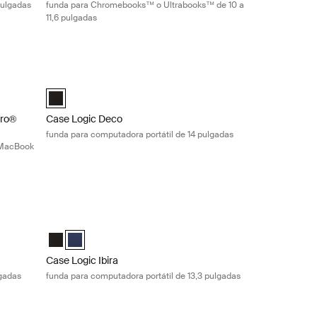
pulgadas
funda para Chromebooks™ o Ultrabooks™ de 10 a
11,6 pulgadas
o® sleeve funda delgada para computadora portátil y MacBook Pro® de
Case Logic Deco funda para computadora portátil de 14 pul
and MacBook Pro® Sleeve Negro (selected)
Case Logic Deco 14" Laptop Sleeve Negro (selected)
Pro®
Case Logic Deco
funda para computadora portátil de 14 pulgadas
 MacBook
a portátil de 13,3 pulgadas Black
Case Logic Ibira funda para computadora portátil de 13,3 pu
(selected)
ul vestido
Case Logic Ibira Laptop Sleeve Negro
Case Logic Ibira Laptop Sleeve Azul vestido (selected)
Case Logic Ibira
lgadas
funda para computadora portátil de 13,3 pulgadas