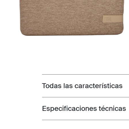
Todas las características
Toggle features
Especificaciones técnicas
Toggle techspec