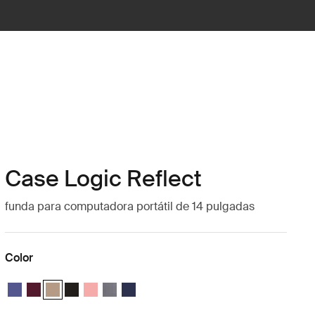
Case Logic Reflect
funda para computadora portátil de 14 pulgadas
Color
Case Logic Reflect 14" Laptop Sleeve Púrpura concentrado
Case Logic Reflect 14" Laptop Sleeve Rojo tenue
Case Logic Reflect 14" Laptop Sleeve Boulder Beige (selected
Case Logic Reflect 14" Laptop Sleeve Negro
Case Logic Reflect 14" Laptop Sleeve Pomelo Pink
Case Logic Reflect 14" Laptop Sleeve Grafito
Case Logic Reflect 14" Laptop Sleeve Dark 