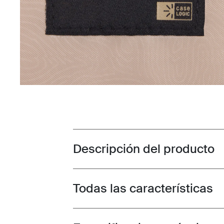
Descripción del producto
Toggle overview
Todas las características
Toggle features