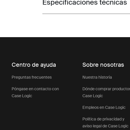
Especificaciones técnicas
Toggle techspec
Centro de ayuda
Sobre nosotras
Preguntas frecuentes
Nuestra historia
Póngase en contacto con
Dónde comprar producto
Case Logic
Case Logic
Empleos en Case Logic
Política de privacidad y
aviso legal de Case Logic