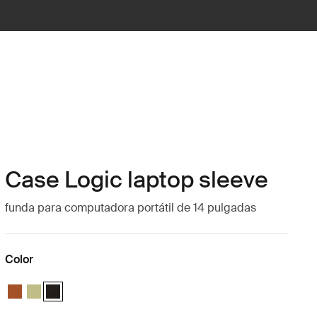
Case Logic laptop sleeve
funda para computadora portátil de 14 pulgadas
Color
Case Logic 14" laptop sleeve Rustic Amber
Case Logic 14" laptop sleeve Dill
Case Logic 14" laptop sleeve Negro (selected)