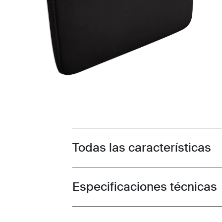
Todas las características
Toggle features
Especificaciones técnicas
Toggle techspec