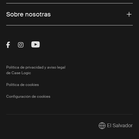
Sobre nosotras
Visit Thule on Facebook (external link)
Visit Thule on Instagram (external link)
Visit Thule on Youtube (external lin
Política de privacidad y aviso legal
de Case Logic
Política de cookies
Configuración de cookies
El Salvador
Current market/S