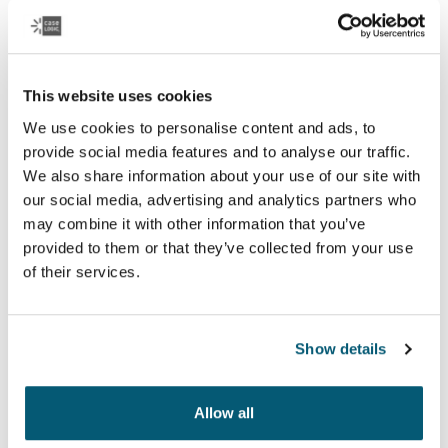
This website uses cookies
We use cookies to personalise content and ads, to
Case Logic Fabricante de equipo
provide social media features and to analyse our traffic.
original (LAPS)
We also share information about your use of our site with
our social media, advertising and analytics partners who
Una colección de fundas tradicionales con acolchado
may combine it with other information that you’ve
de espuma de protección y detalles sofisticados y
provided to them or that they’ve collected from your use
elegantes.
of their services.
Ver colección
Show details
Allow all