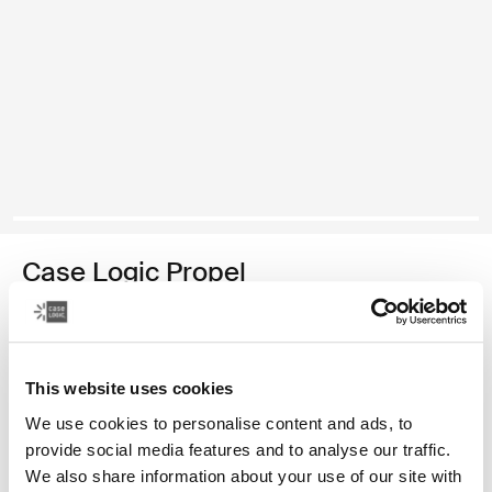
Case Logic Propel
maletín para computadora portátil de 16 pulgadas
Color
This website uses cookies
Case Logic Propel 16" Attaché Negro
We use cookies to personalise content and ads, to
provide social media features and to analyse our traffic.
We also share information about your use of our site with