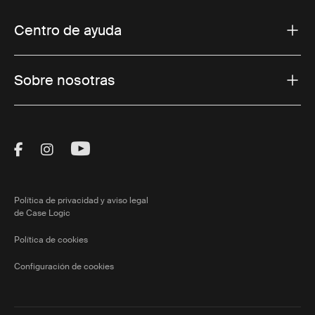
Centro de ayuda
Sobre nosotras
Visit Thule on Facebook (external link)
Visit Thule on Instagram (external link)
Visit Thule on Youtube (external lin
Política de privacidad y aviso legal
de Case Logic
Política de cookies
Configuración de cookies