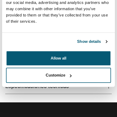
our social media, advertising and analytics partners who
may combine it with other information that you’ve
provided to them or that they’ve collected from your use
of their services.
Un bolso elegante para computadora portátil diseñado
con protección y almacenamiento para llevar al trabajo
o en viajes de negocios.
Show details
Allow all
Todas las características
Toggle features
Customize
Especificaciones técnicas
Toggle techspec