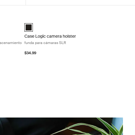
estuche para cámara compacta con almacenamiento Black
Case Logic camera holster funda para cámaras SLR Blac
ith Storage Negro (selected)
Case Logic SLR camera holster Negro (selected)
Case Logic camera holster
macenamiento
funda para cámaras SLR
$34.99