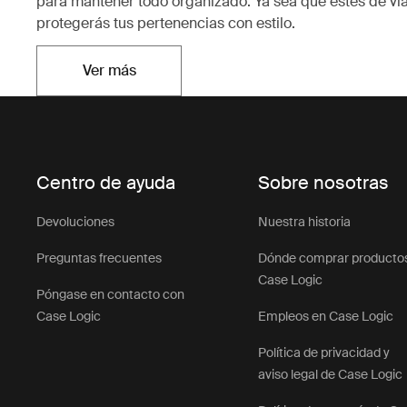
para mantener todo organizado. Ya sea que estés de vi
protegerás tus pertenencias con estilo.
Ver más
Se abre en una nueva pestaña
Centro de ayuda
Sobre nosotras
Devoluciones
Nuestra historia
Preguntas frecuentes
Dónde comprar producto
Case Logic
Póngase en contacto con
Case Logic
Empleos en Case Logic
Política de privacidad y
aviso legal de Case Logic