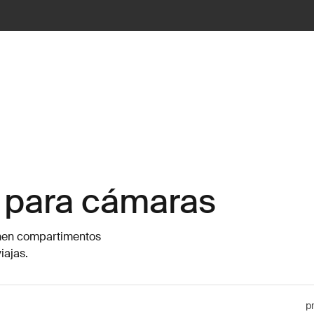
 para cámaras
enen compartimentos
iajas.
p