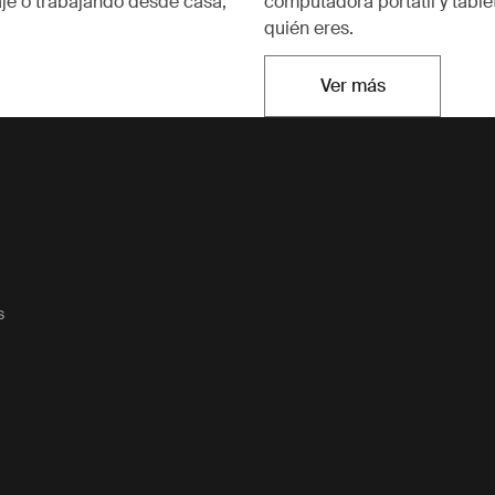
aje o trabajando desde casa,
computadora portátil y table
quién eres.
Ver más
Se abre en una n
s