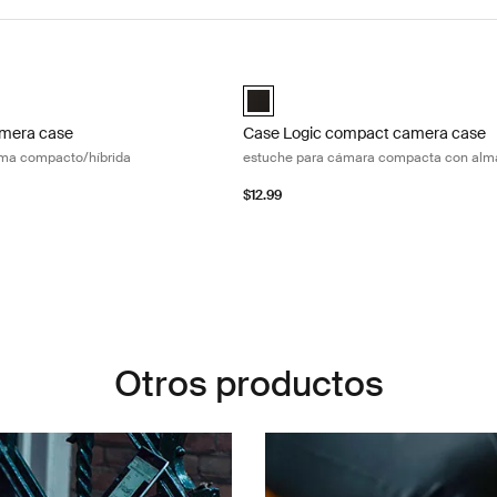
mera case cámara de sistema compacto/híbrida Black
Case Logic compact camera case 
ompact System/Hybrid Camera Case Negro (selected)
Case Logic Compact Camera Case w
amera case
Case Logic compact camera case
ema compacto/híbrida
estuche para cámara compacta con al
$12.99
Otros productos