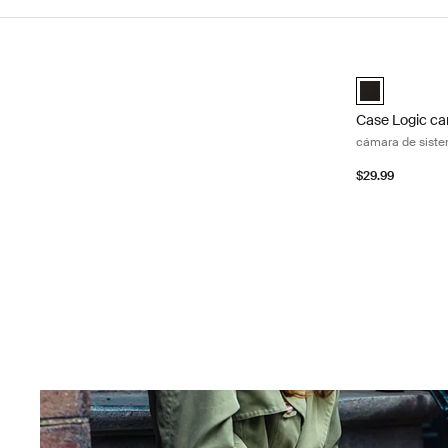
Ir a los resultados
Case Logic ca
Case Logic C
Case Logic c
cámara de sist
$29.99