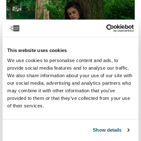
This website uses cookies
We use cookies to personalise content and ads, to
provide social media features and to analyse our traffic.
We also share information about your use of our site with
our social media, advertising and analytics partners who
may combine it with other information that you’ve
Case Logic Educación
provided to them or that they’ve collected from your use
Ya sea que reciban enseñanza presencial o a distancia,
of their services.
Case Logic ofrece productos duraderos en los que los
estudiantes y profesores pueden confiar.
Show details
Leer más
Se abre en una nueva pestaña