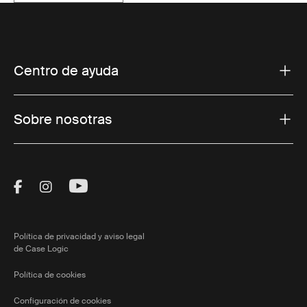
Centro de ayuda
Sobre nosotras
Visit Thule on Facebook (external link)
Visit Thule on Instagram (external link)
Visit Thule on Youtube (external lin
Política de privacidad y aviso legal
de Case Logic
Política de cookies
Configuración de cookies