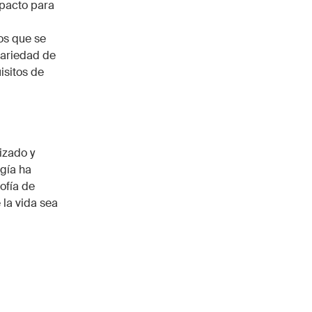
mpacto para
os que se
variedad de
isitos de
izado y
ogía ha
ofía de
 la vida sea