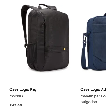
Case Logic Key
Case Logic A
mochila
maletín para c
pulgadas
$42.99