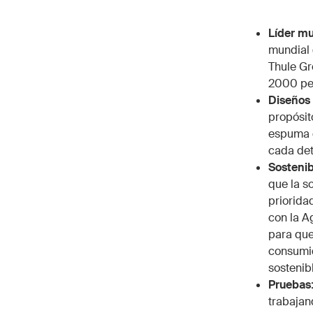
Líder mu
mundial 
Thule Gr
2000 per
Diseños 
propósit
espuma c
cada det
Sostenib
que la s
priorida
con la A
para que
consumid
sostenib
Pruebas
trabajan