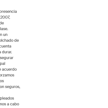
 presencia
 2007,
 de
lase.
n un
colchado de
 cuenta
 durar.
asegurar
pal
de acuerdo
forzamos
los
on seguros,
mpleados
amos a cabo