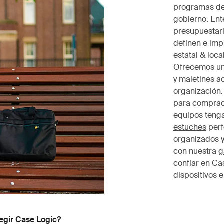
programas de 
gobierno. Ent
presupuestari
definen e impu
estatal & local
Ofrecemos una
y maletines a
organización
para comprado
equipos teng
estuches
perf
organizados y
con nuestra
g
confiar en Ca
dispositivos e
egir Case Logic?