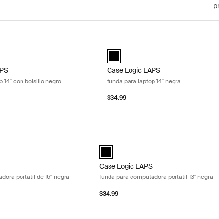
p
S funda para laptop 14'' con bolsillo negro Black
Case Logic LAPS funda para laptop 1
PS laptop sleeve 14'' with pocket Negro (selected)
Case Logic LAPS laptop sleeve 14'' 
APS
Case Logic LAPS
 14'' con bolsillo negro
funda para laptop 14'' negra
$34.99
funda para computadora portátil de 16'' negra Black
Case Logic LAPS funda para computador
laptop sleeve 16'' Negro (selected)
Case Logic LAPS sleeve 13" Negro (sel
S
Case Logic LAPS
ora portátil de 16'' negra
funda para computadora portátil 13'' negra
$34.99