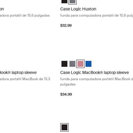
on
Case Logic Huxton
dora portátil de 15,6 pulgadas
funda para computadora portátil de 15,6 pu
$32.99
ok® laptop sleeve funda para computadora portátil MacBook de 13,3 
Case Logic MacBook® laptop sleeve fu
" Laptop and MacBook Sleeve Negro
13.3" Laptop and MacBook Sleeve Grafito (selected)
gic 13.3" Laptop and MacBook Sleeve Heather rose
e Logic 13.3" Laptop and MacBook Sleeve Ion
Case Logic 13.3" Laptop and MacBook
Case Logic 13.3" Laptop and MacB
Case Logic 13.3" Laptop and 
Case Logic 13.3" Laptop 
ook® laptop sleeve
Case Logic MacBook® laptop sleeve
dora portátil MacBook de 13,3
funda para computadora portátil MacBook d
pulgadas
$34.99
p sleeve funda para computadora portátil de 14 pulgadas Black
Case Logic laptop sleeve funda para co
aptop sleeve Negro (selected)
Case Logic 15-16" Laptop Sleeve Negro