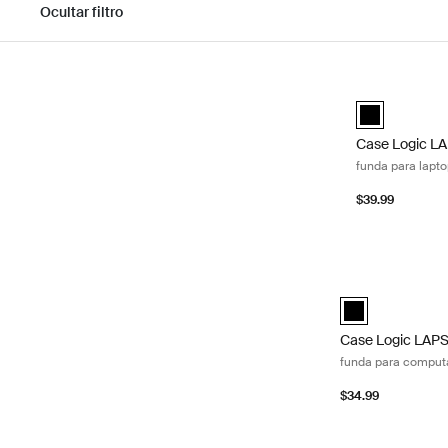
Ocultar filtro
Ir a los resultados
Case Logic LAP
Case Logic LA
Case Logic L
funda para laptop
$39.99
Case Logic LAPS 
Case Logic LAPS 
Case Logic LAP
funda para computad
$34.99