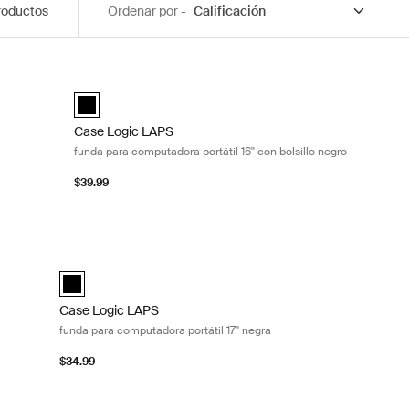
roductos
Ordenar por -
4'' negra Black
Case Logic LAPS funda para computadora portátil 16'' con 
Negro (selected)
Case Logic LAPS laptop sleeve 16'' with pocket Negro (sel
Case Logic LAPS
funda para computadora portátil 16'' con bolsillo negro
$39.99
a portátil 13'' negra Black
Case Logic LAPS funda para computadora portátil 17'' negra 
ected)
Case Logic LAPS laptop sleeve 17'' Negro (selected)
Case Logic LAPS
funda para computadora portátil 17'' negra
$34.99