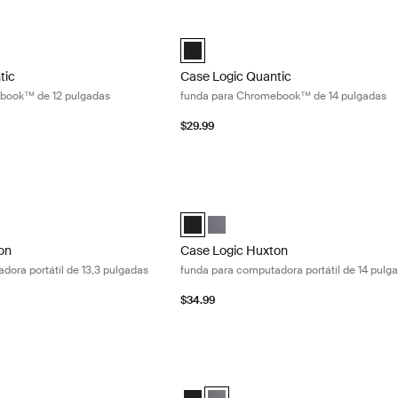
tic funda para Chromebook™ de 12 pulgadas Black
Case Logic Quantic funda para Chrom
tic 12" Chromebook™ Sleeve Negro (selected)
Case Logic Quantic 14" Chromebook™ 
tic
Case Logic Quantic
book™ de 12 pulgadas
funda para Chromebook™ de 14 pulgadas
$29.99
n funda para computadora portátil de 13,3 pulgadas Graphite
Case Logic Huxton funda para computad
on 13.3" Laptop Sleeve Negro
uxton 13.3" Laptop Sleeve Grafito (selected)
Case Logic Huxton 14" Laptop Sleeve 
Case Logic Huxton 14" Laptop Sle
on
Case Logic Huxton
dora portátil de 13,3 pulgadas
funda para computadora portátil de 14 pulg
$34.99
n funda para computadora portátil de 15,6 pulgadas Black
Case Logic Huxton funda para computad
on 15.6" Laptop Sleeve Negro (selected)
Huxton 15.6" Laptop Sleeve Grafito
Case Logic Huxton 15.6" Laptop Slee
Case Logic Huxton 15.6" Laptop Sl