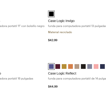
unda para computadora portátil 11'' con bolsillo negro Black
Case Logic Invigo funda para computad
sleeve 11'' with pocket Negro (selected)
black (selected)
S
Case Logic Invigo
ra portátil 11'' con bolsillo negro
funda para computadora portátil 13 pulgada
Material reciclado
$42.99
o funda para computadora portátil 16 pulgadas Black
Case Logic Reflect funda para computa
Case Logic Reflect 14" Laptop Sleeve 
Case Logic Reflect 14" Laptop Sl
Case Logic Reflect 14" Lapto
Case Logic Reflect 14" L
Case Logic Reflect 1
Case Logic Refle
Case Logic R
Case Log
Case
o
Case Logic Reflect
dora portátil 16 pulgadas
funda para computadora portátil de 14 pulg
$44.99