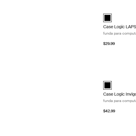
Case Logic LAPS f
Case Logic LAPS 
Case Logic LAP
funda para computado
$29.99
Case Logic Invig
black (selected)
Case Logic Invig
funda para computa
$42.99