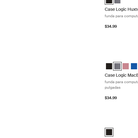
Case Logic Huxt
funda para computa
$34.99
Case Logic MacBo
Case Logic 13.3
Case Logic 
Case Lo
Cas
Case Logic MacB
funda para computa
pulgadas
$34.99
Case Logic lapto
Case Logic 14" l