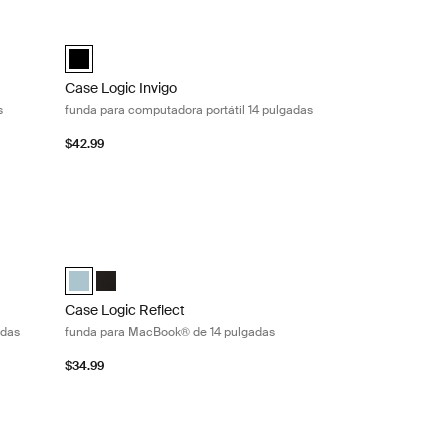
ora portátil 13 pulgadas Black
Case Logic Invigo funda para computadora portátil 14 pulga
black (selected)
Case Logic Invigo
s
funda para computadora portátil 14 pulgadas
$42.99
dora portátil de 14 pulgadas Concentrated purple
Case Logic Reflect funda para MacBook® de 14 pulgadas Gen
Púrpura concentrado (selected)
eeve Rojo tenue
p Sleeve Dim Gold
aptop Sleeve Luscious Orange
4" Laptop Sleeve Boulder Beige
ct 14" Laptop Sleeve Negro
eflect 14" Laptop Sleeve Azul cielo
ic Reflect 14" Laptop Sleeve Pomelo Pink
 Logic Reflect 14" Laptop Sleeve Dark Blue
Case Logic Reflect 14" MacBook® Sleeve Gentle Blue (selec
Case Logic Reflect 14" MacBook® Sleeve Negro
Case Logic Reflect
adas
funda para MacBook® de 14 pulgadas
$34.99