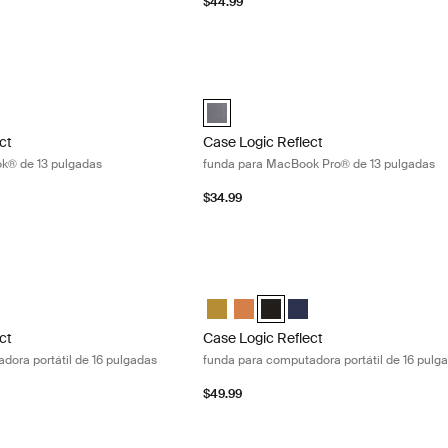
$44.99
ct funda para MacBook® de 13 pulgadas Black
Case Logic Reflect funda para MacBoo
ect 13" MacBook® Sleeve Púrpura concentrado
Reflect 13" MacBook® Sleeve Rojo tenue
gic Reflect 13" MacBook® Sleeve Negro (selected)
Case Logic Reflect 13" MacBook Pro® S
ct
Case Logic Reflect
k® de 13 pulgadas
funda para MacBook Pro® de 13 pulgadas
$34.99
ct funda para computadora portátil de 16 pulgadas Luscious orange
Case Logic Reflect funda para computa
ect 16" Laptop Sleeve Dim Gold
Reflect 16" Laptop Sleeve Luscious Orange (selected)
gic Reflect 16" Laptop Sleeve Negro
e Logic Reflect 16" Laptop Sleeve Dark Blue
Case Logic Reflect 16" Laptop Sleeve
Case Logic Reflect 16" Laptop Sl
Case Logic Reflect 16" Laptop
Case Logic Reflect 16" L
ct
Case Logic Reflect
dora portátil de 16 pulgadas
funda para computadora portátil de 16 pulg
$49.99