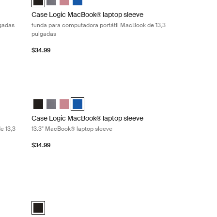
Case Logic MacBook® laptop sleeve
lgadas
funda para computadora portátil MacBook de 13,3
pulgadas
$34.99
pulgadas Graphite
nda para computadora portátil MacBook de 13,3 pulgadas Heather ros
Case Logic MacBook® laptop sleeve 13.3" MacBook® laptop 
 Sleeve Negro
ook Sleeve Grafito
MacBook Sleeve Heather rose (selected)
and MacBook Sleeve Ion
Case Logic 13.3" Laptop and MacBook Sleeve Negro
Case Logic 13.3" Laptop and MacBook Sleeve Grafito
Case Logic 13.3" Laptop and MacBook Sleeve Heath
Case Logic 13.3" Laptop and MacBook Sleeve Io
Case Logic MacBook® laptop sleeve
e 13,3
13.3" MacBook® laptop sleeve
$34.99
mputadora portátil de 15 a 16 pulgadas Black
Case Logic Chromebooks™/Ultrabooks™ sleeve funda para 
 (selected)
Case Logic 10-11.6" Chromebooks™/Ultrabooks™ Sleeve Neg