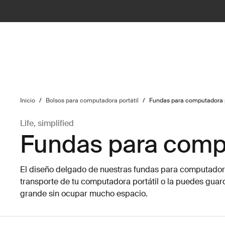
ilter
Inicio
/
Bolsos para computadora portátil
/
Fundas para computadora p
Life, simplified
Fundas para compu
El diseño delgado de nuestras fundas para computadora p
transporte de tu computadora portátil o la puedes gua
grande sin ocupar mucho espacio.