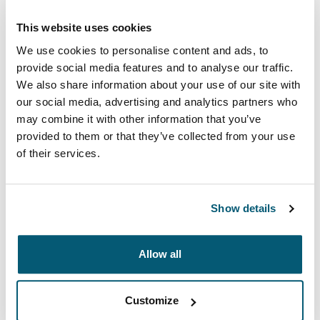
This website uses cookies
15/15,6 pulgadas
We use cookies to personalise content and ads, to
provide social media features and to analyse our traffic.
We also share information about your use of our site with
our social media, advertising and analytics partners who
may combine it with other information that you’ve
provided to them or that they’ve collected from your use
of their services.
La funda para computadora portátil Invigo Eco de
Case Logic está fabricada con materiales reciclados y
cuenta con un interior acolchado grueso de 10 mm, una
Show details
forma ecológica de proteger su computadora portátil.
Allow all
Descripción del producto
Toggle overview
Customize