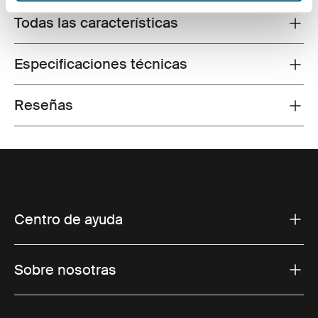
Todas las características
Toggle features
Especificaciones técnicas
Toggle techspec
Reseñas
Toggle overview
Centro de ayuda
Sobre nosotras