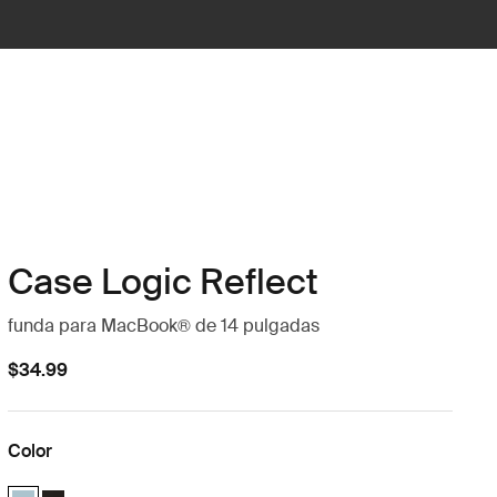
Case Logic Reflect
funda para MacBook® de 14 pulgadas
$34.99
Color
Case Logic Reflect 14" MacBook® Sleeve Gentle Blue (selected)
Case Logic Reflect 14" MacBook® Sleeve Negro