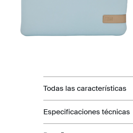
Todas las características
Toggle features
Especificaciones técnicas
Toggle techspec