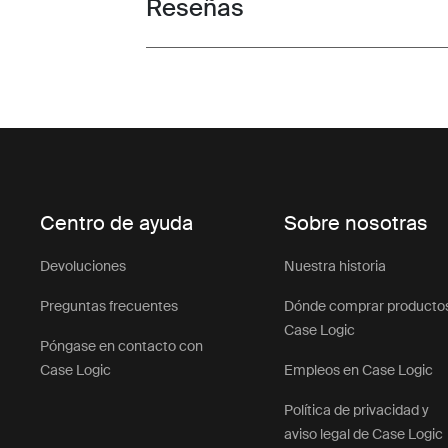
Reseñas
Toggle overview
Centro de ayuda
Sobre nosotras
Devoluciones
Nuestra historia
Preguntas frecuentes
Dónde comprar producto
Case Logic
Póngase en contacto con
Case Logic
Empleos en Case Logic
Política de privacidad y
aviso legal de Case Logic