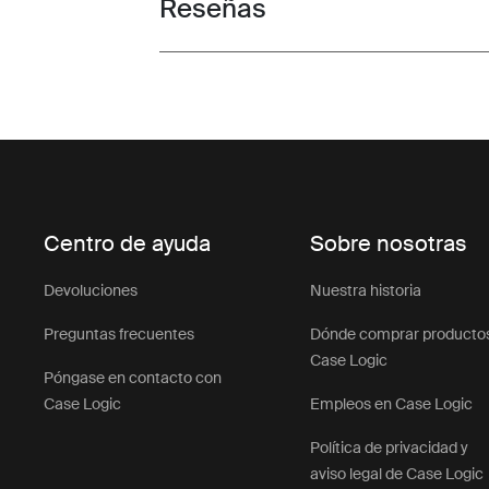
Reseñas
Toggle overview
Centro de ayuda
Sobre nosotras
Devoluciones
Nuestra historia
Preguntas frecuentes
Dónde comprar producto
Case Logic
Póngase en contacto con
Case Logic
Empleos en Case Logic
Política de privacidad y
aviso legal de Case Logic