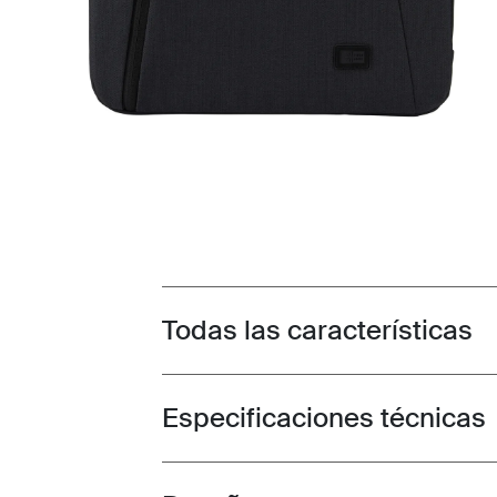
Todas las características
Toggle features
Especificaciones técnicas
Toggle techspec