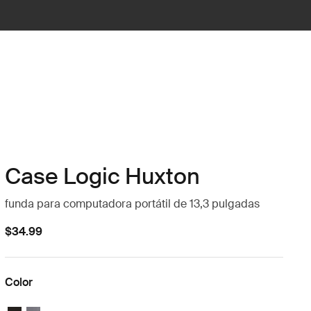
Case Logic Huxton
funda para computadora portátil de 13,3 pulgadas
$34.99
Color
Case Logic Huxton 13.3" Laptop Sleeve Negro
Case Logic Huxton 13.3" Laptop Sleeve Grafito