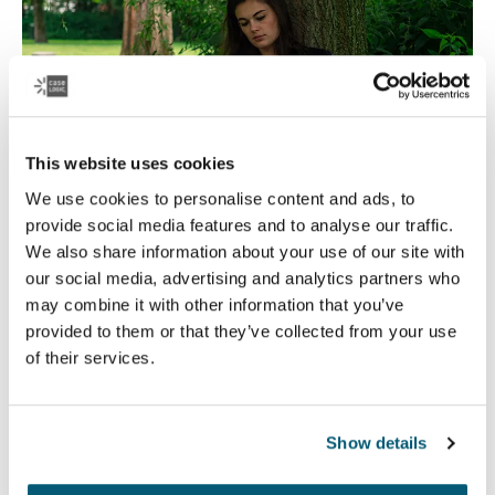
This website uses cookies
We use cookies to personalise content and ads, to
provide social media features and to analyse our traffic.
We also share information about your use of our site with
our social media, advertising and analytics partners who
Case Logic Educación
may combine it with other information that you’ve
provided to them or that they’ve collected from your use
Ya sea que reciban enseñanza presencial o a distancia,
of their services.
Case Logic ofrece productos duraderos en los que los
estudiantes y profesores pueden confiar.
Show details
Leer más
Se abre en una nueva pestaña