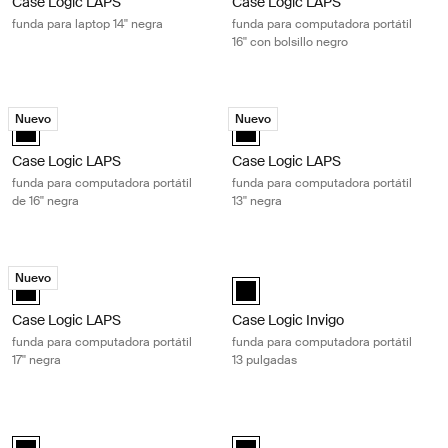
Case Logic LAPS
Case Logic LAPS
funda para laptop 14'' negra
funda para computadora portátil
16'' con bolsillo negro
Case Logic LAPS funda para computadora portátil de 16'' negra Black
Case Logic LAPS funda para computad
Nuevo
Nuevo
Case Logic LAPS laptop sleeve 16'' Negro (selected)
Case Logic LAPS sleeve 13" Negro
Case Logic LAPS
Case Logic LAPS
funda para computadora portátil
funda para computadora portátil
de 16'' negra
13'' negra
Case Logic LAPS funda para computadora portátil 17'' negra Black
Case Logic Invigo funda para comput
Nuevo
Case Logic LAPS laptop sleeve 17'' Negro (selected)
black (selected)
Case Logic LAPS
Case Logic Invigo
funda para computadora portátil
funda para computadora portátil
17'' negra
13 pulgadas
Case Logic Invigo funda para computadora portátil 14 pulgadas Black
Case Logic Invigo funda para comput
black (selected)
black (selected)