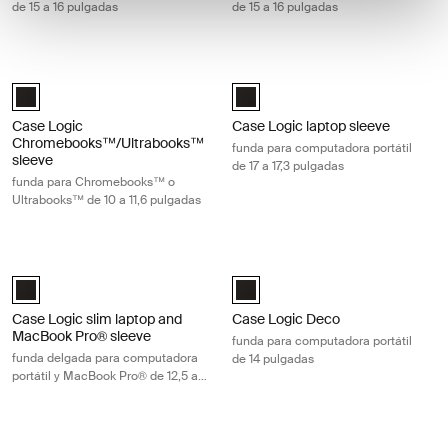
de 15 a 16 pulgadas
de 15 a 16 pulgadas
Case Logic Chromebooks™/Ultrabooks™ sleeve funda para Chromebook
Case Logic laptop sleeve funda para
Case Logic 10-11.6" Chromebooks™/Ultrabooks™ Sleeve Negro (sele
Case Logic 17-17.3" Laptop Sleeve
Case Logic
Case Logic laptop sleeve
Chromebooks™/Ultrabooks™
funda para computadora portátil
sleeve
de 17 a 17,3 pulgadas
funda para Chromebooks™ o
Ultrabooks™ de 10 a 11,6 pulgadas
Case Logic slim laptop and MacBook Pro® sleeve funda delgada para c
Case Logic Deco funda para computa
Case Logic 12.5" - 13.3" Slim Laptop and MacBook Pro® Sleeve Negro
Case Logic Deco 14" Laptop Sleev
Case Logic slim laptop and
Case Logic Deco
MacBook Pro® sleeve
funda para computadora portátil
funda delgada para computadora
de 14 pulgadas
portátil y MacBook Pro® de 12,5 a
13,3 pulgadas
Case Logic Ibira funda para tableta de 11 pulgadas Black
Case Logic Ibira funda para computa