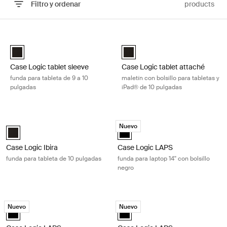
Filtro y ordenar
products
Ir a los resultados
Case Logic tablet sleeve funda para tableta de 9 a 10 pulgadas Black
Case Logic tablet attaché maletín c
Case Logic 9-10" Tablet Sleeve Negro (selected)
Case Logic iPad 10" Tablet Attac
Case Logic tablet sleeve
Case Logic tablet attaché
funda para tableta de 9 a 10
maletín con bolsillo para tabletas y
pulgadas
iPad® de 10 pulgadas
Case Logic Ibira funda para tableta de 10 pulgadas Black
Case Logic LAPS funda para laptop 14
Nuevo
Case Logic Ibira 10" Tablet Sleeve Negro (selected)
Case Logic LAPS laptop sleeve 14'
Case Logic Ibira
Case Logic LAPS
funda para tableta de 10 pulgadas
funda para laptop 14'' con bolsillo
negro
Case Logic LAPS funda para laptop 14'' negra Black
Case Logic LAPS funda para computad
Nuevo
Nuevo
Case Logic LAPS laptop sleeve 14'' Negro (selected)
Case Logic LAPS laptop sleeve 16'