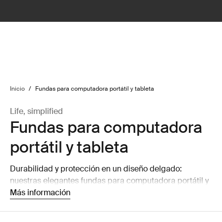
lter
filter
Inicio
/
Fundas para computadora portátil y tableta
Life, simplified
Fundas para computadora
portátil y tableta
Durabilidad y protección en un diseño delgado:
nuestras elegantes fundas para computadora portátil y
tableta vienen en una gama de colores para reflejar
Más información
mejor quién eres.