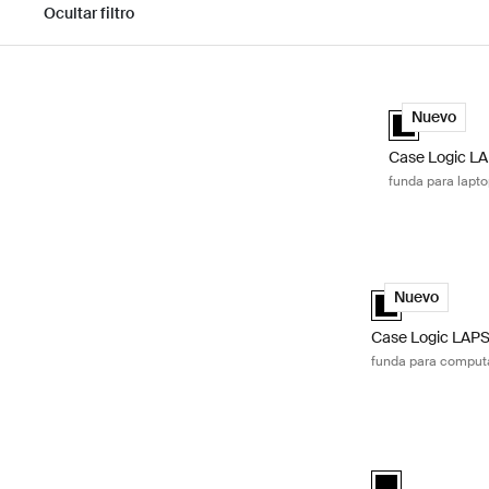
Ocultar filtro
Ir a los resultados
Case Logic LAP
Case Logic LA
Nuevo
Case Logic L
funda para laptop
Case Logic LAPS 
Case Logic LAPS 
Nuevo
Case Logic LAP
funda para computad
Case Logic Invig
black (selected)