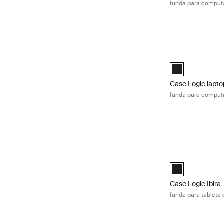
funda para computad
Case Logic laptop
Case Logic 17-17
Case Logic lapto
funda para computad
Case Logic Ibira 
Case Logic Ibira
Case Logic Ibira
funda para tableta 