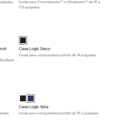
pulgadas
funda para Chromebooks™ o Ultrabooks™ de 10 a
11,6 pulgadas
o® sleeve funda delgada para computadora portátil y MacBook Pro® de
Case Logic Deco funda para computadora portátil de 14 pul
and MacBook Pro® Sleeve Negro (selected)
Case Logic Deco 14" Laptop Sleeve Negro (selected)
Pro®
Case Logic Deco
funda para computadora portátil de 14 pulgadas
 MacBook
a portátil de 13,3 pulgadas Black
Case Logic Ibira funda para computadora portátil de 13,3 pu
(selected)
ul vestido
Case Logic Ibira Laptop Sleeve Negro
Case Logic Ibira Laptop Sleeve Azul vestido (selected)
Case Logic Ibira
lgadas
funda para computadora portátil de 13,3 pulgadas