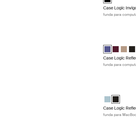
Case Logic Invig
funda para computa
Case Logic Refle
Case Logic Refle
Case Logic 
Case Lo
Cas
Case Logic Refle
funda para computa
Case Logic Refle
Case Logic Refl
Case Logic 
Case Logic Refle
funda para MacBoo