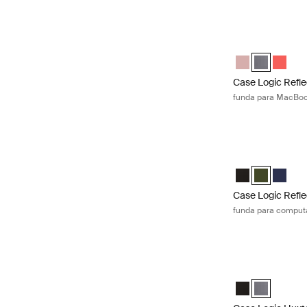
Case Logic Refle
Case Logic Refl
Case Logic 
Case Lo
Case Logic Refle
funda para MacBoo
Case Logic Refle
Case Logic Refl
Case Logic R
Case Lo
Case Logic Refle
funda para computa
Case Logic Huxto
Case Logic Huxt
Case Logic H