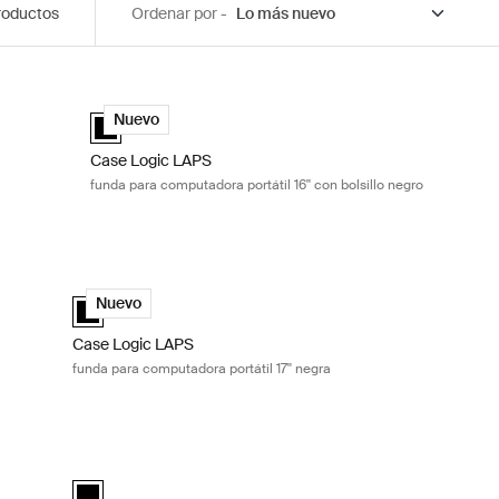
roductos
Ordenar por -
4'' negra Black
Case Logic LAPS funda para computadora portátil 16'' con 
Negro (selected)
Case Logic LAPS laptop sleeve 16'' with pocket Negro (sel
Nuevo
Case Logic LAPS
funda para computadora portátil 16'' con bolsillo negro
a portátil 13'' negra Black
Case Logic LAPS funda para computadora portátil 17'' negra 
ected)
Case Logic LAPS laptop sleeve 17'' Negro (selected)
Nuevo
Case Logic LAPS
funda para computadora portátil 17'' negra
ora portátil 14 pulgadas Black
Case Logic Invigo funda para computadora portátil 16 pulga
black (selected)