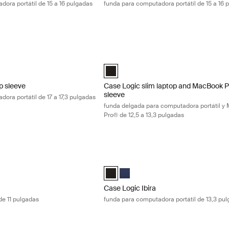
ora portátil de 15 a 16 pulgadas
funda para computadora portátil de 15 a 16 
 sleeve funda para computadora portátil de 17 a 17,3 pulgadas Black
Case Logic slim laptop and MacBook Pr
.3" Laptop Sleeve Negro (selected)
Case Logic 12.5" - 13.3" Slim Laptop 
p sleeve
Case Logic slim laptop and MacBook 
sleeve
ora portátil de 17 a 17,3 pulgadas
funda delgada para computadora portátil y
Pro® de 12,5 a 13,3 pulgadas
funda para tableta de 11 pulgadas Black
Case Logic Ibira funda para computador
 Laptop Sleeve Negro (selected)
Case Logic Ibira Laptop Sleeve Negro 
Case Logic Ibira Laptop Sleeve Az
Case Logic Ibira
de 11 pulgadas
funda para computadora portátil de 13,3 pu