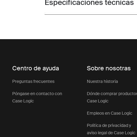
Especificaciones técnicas
Toggle techspec
Centro de ayuda
Sobre nosotras
Preguntas frecuentes
Nuestra historia
Póngase en contacto con
Dónde comprar producto
Case Logic
Case Logic
Empleos en Case Logic
Política de privacidad y
aviso legal de Case Logic