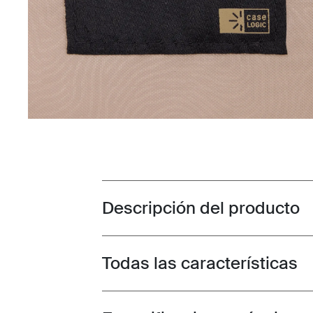
Descripción del producto
Toggle overview
Todas las características
Toggle features