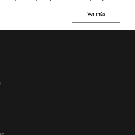
Ver más
Se abre en una n
s
ase