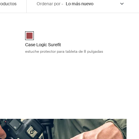
roductos
Ordenar por -
de 10 pulgadas Black
Case Logic Surefit estuche protector para tableta de 8 p
egro (selected)
Case Logic Surefit Folio for 8" Tablets Boxcar (selected)
Case Logic Surefit
estuche protector para tableta de 8 pulgadas