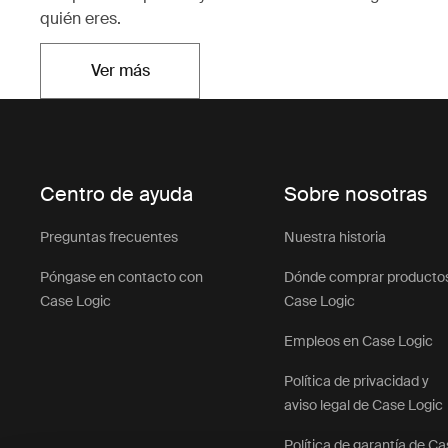
quién eres.
Ver más
Se abre en una nueva pestaña
Centro de ayuda
Sobre nosotras
Preguntas frecuentes
Nuestra historia
Póngase en contacto con
Dónde comprar producto
Case Logic
Case Logic
Empleos en Case Logic
Política de privacidad y
aviso legal de Case Logic
Política de garantía de C