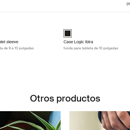
p
let sleeve funda para tableta de 9 a 10 pulgadas Black
Case Logic Ibira funda para tableta 
10" Tablet Sleeve Negro (selected)
Case Logic Ibira 10" Tablet Sleeve N
let sleeve
Case Logic Ibira
ta de 9 a 10 pulgadas
funda para tableta de 10 pulgadas
Otros productos