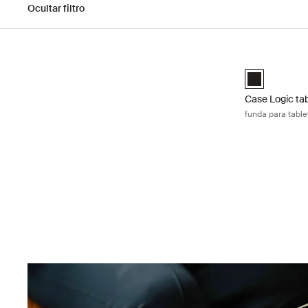
Ocultar filtro
Ir a los resultados
Case Logic tab
Case Logic 9-
Case Logic tab
funda para table