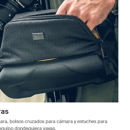
ras
ara, bolsos cruzados para cámara y estuches para
equipo dondequiera vayas.