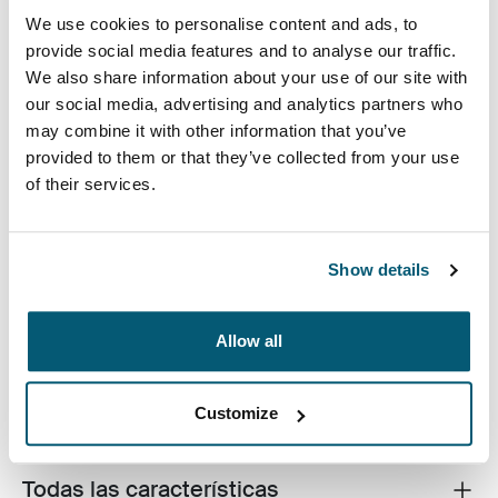
15/15,6 pulgadas
We use cookies to personalise content and ads, to
provide social media features and to analyse our traffic.
We also share information about your use of our site with
our social media, advertising and analytics partners who
may combine it with other information that you’ve
provided to them or that they’ve collected from your use
of their services.
La funda para computadora portátil Invigo Eco de
Case Logic está fabricada con materiales reciclados y
cuenta con un interior acolchado grueso de 10 mm, una
Show details
forma ecológica de proteger su computadora portátil.
Allow all
Customize
Descripción del producto
Toggle overview
Todas las características
Toggle features