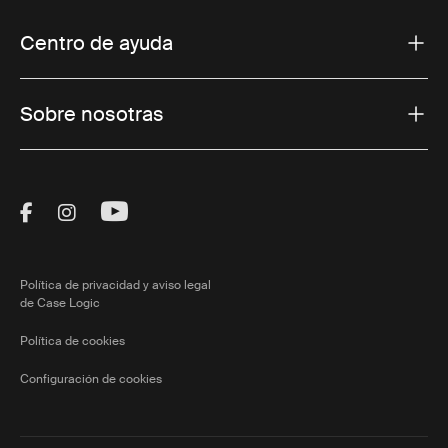
Centro de ayuda
Sobre nosotras
Visit Thule on Facebook (external link)
Visit Thule on Instagram (external link)
Visit Thule on Youtube (external lin
Política de privacidad y aviso legal
de Case Logic
Política de cookies
Configuración de cookies