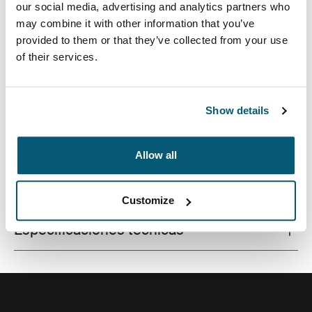
our social media, advertising and analytics partners who
may combine it with other information that you’ve
provided to them or that they’ve collected from your use
of their services.
Funda de calidad para la MacBook® fabricada con una
espuma con memoria que brinda protección de primer
nivel en un diseño estilizado.
Show details
Allow all
Todas las características
Toggle features
Customize
Especificaciones técnicas
Toggle techspec