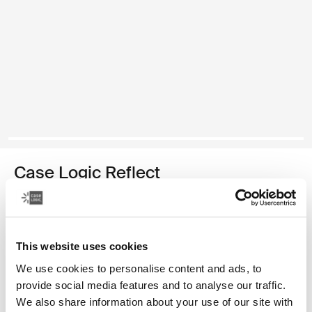
Case Logic Reflect
funda para MacBook® de 13 pulgadas
Color
This website uses cookies
Case Logic Reflect 13" MacBook® Sleeve Púrpura concentrado (sel
Case Logic Reflect 13" MacBook® Sleeve Rojo tenue
Case Logic Reflect 13" MacBook® Sleeve Negro
We use cookies to personalise content and ads, to
provide social media features and to analyse our traffic.
We also share information about your use of our site with