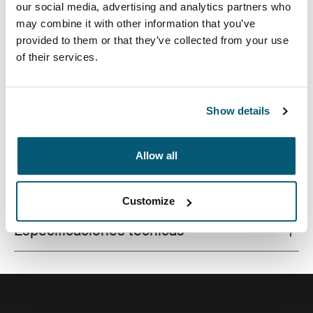
our social media, advertising and analytics partners who
may combine it with other information that you’ve
provided to them or that they’ve collected from your use
of their services.
Mochila de primera calidad para computadora portátil
con diseño compacto y organización inteligente para la
vida en movimiento.
Show details
Allow all
Todas las características
Toggle features
Customize
Especificaciones técnicas
Toggle techspec