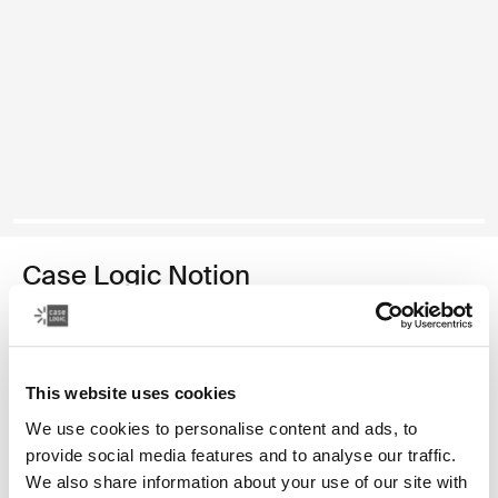
Case Logic Notion
mochila para computadora portátil de 14 pulgadas
Color
This website uses cookies
Case Logic Notion 14" Laptop Backpack Negro (selected)
We use cookies to personalise content and ads, to
provide social media features and to analyse our traffic.
We also share information about your use of our site with