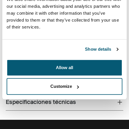
our social media, advertising and analytics partners who
may combine it with other information that you’ve
provided to them or that they’ve collected from your use
of their services.
Bolso de primera calidad para computadora portátil
con protección Impact Foam de doble densidad,
organización amplia y un diseño sofisticado y
profesional.
Show details
Allow all
Todas las características
Toggle features
Customize
Especificaciones técnicas
Toggle techspec