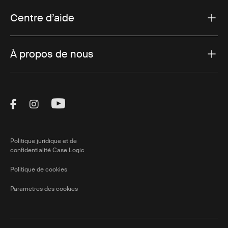
Centre d’aide
À propos de nous
Visit Thule on Facebook (external link)
Visit Thule on Instagram (external link)
Visit Thule on Youtube (external lin
Politique juridique et de
confidentialité Case Logic
Politique de cookies
Paramètres des cookies