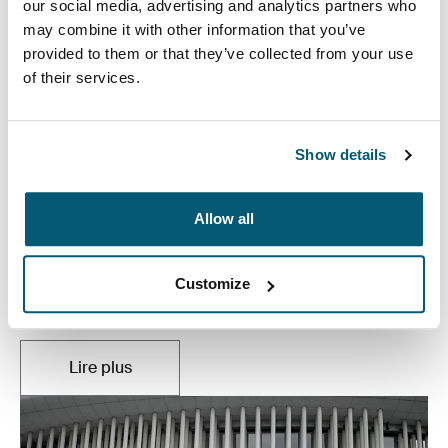
our social media, advertising and analytics partners who
may combine it with other information that you’ve
provided to them or that they’ve collected from your use
of their services.
Show details
Allow all
La musique, simplifiée
Que vous soyez en tournée, en studio ou en train de
Customize
répéter dans votre garage, votre musique a le pouvoir
d'émouvoir ceux qui vous écoutent.
Lire plus
S'ouvre dans un nouvel onglet