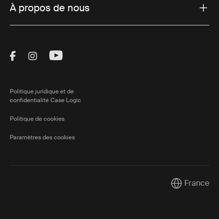
À propos de nous
Visit Thule on Facebook (external link)
Visit Thule on Instagram (external link)
Visit Thule on Youtube (external lin
Politique juridique et de
confidentialité Case Logic
Politique de cookies
Paramètres des cookies
France
Current mark