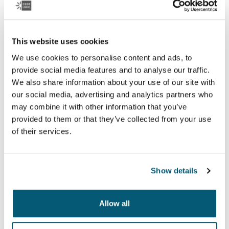
This website uses cookies
Case Logic LAPS
We use cookies to personalise content and ads, to
provide social media features and to analyse our traffic.
Une collection de housses classiques, avec un
We also share information about your use of our site with
rembourrage en mousse de protection, des détails à la
our social media, advertising and analytics partners who
fois sophistiqués et élégants.
may combine it with other information that you’ve
provided to them or that they’ve collected from your use
of their services.
Voir la collection
Show details
Allow all