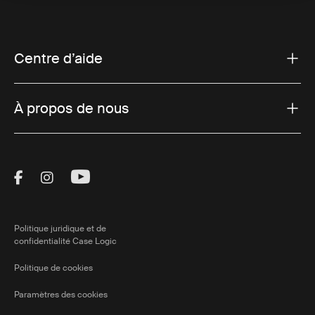
Centre d’aide
À propos de nous
Visit Thule on Facebook (external link)
Visit Thule on Instagram (external link)
Visit Thule on Youtube (external lin
Politique juridique et de
confidentialité Case Logic
Politique de cookies
Paramètres des cookies