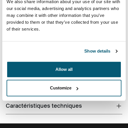
We also share information about your use of our site with
our social media, advertising and analytics partners who
may combine it with other information that you’ve
provided to them or that they’ve collected from your use
of their services.
Une mallette élégante, au design contemporain et avec
de nombreuses fonctionnalités pour emporter votre
Show details
ordinateur portable au travail comme en cours.
Allow all
Toutes les caractéristiques
Customize
Toggle features
Caractéristiques techniques
Toggle techspec