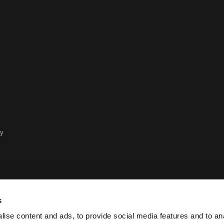
cy
s
ise content and ads, to provide social media features and to anal