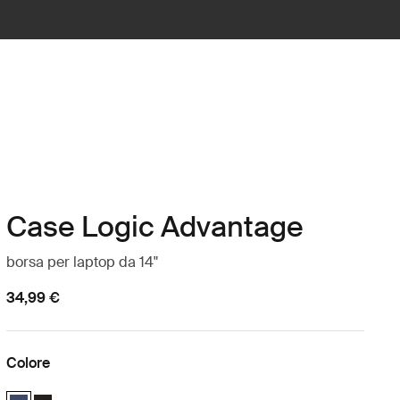
Case Logic Advantage
borsa per laptop da 14"
34,99 €
Colore
Case Logic Advantage 14" Attaché Dark Blue (selected)
Case Logic Advantage 14" Attaché Nero