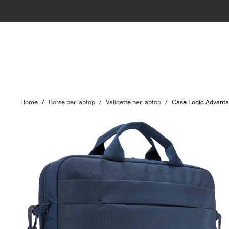
Home
/
Borse per laptop
/
Valigette per laptop
/
Case Logic Advant