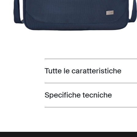
Tutte le caratteristiche
Toggle features
Specifiche tecniche
Toggle techspec