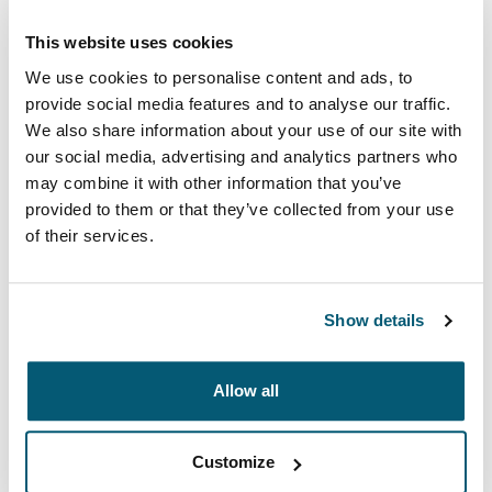
Case Logic Laptop Backpack
16" laptoprugzak
This website uses cookies
€ 59,99
We use cookies to personalise content and ads, to
provide social media features and to analyse our traffic.
We also share information about your use of our site with
Kleur
our social media, advertising and analytics partners who
may combine it with other information that you’ve
Case Logic 16" Laptop Backpack Zwart (selected)
provided to them or that they’ve collected from your use
of their services.
Show details
Deze rugzak is gemaakt met ultiem comfort en
Allow all
gebruiksgemak in het achterhoofd en heeft een unieke
stijl die geschikt is voor de actieve professional of
iemand die in de herfst weer naar school gaat.
Customize