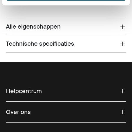
Alle eigenschappen
Toggle features
Technische specificaties
Toggle techspec
Helpcentrum
Over ons