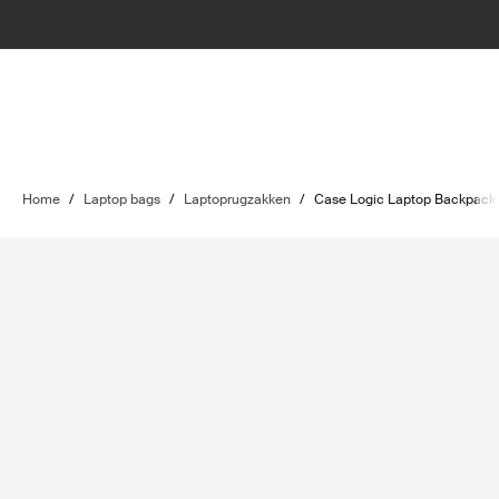
Home
/
Laptop bags
/
Laptoprugzakken
/
Case Logic Laptop Backpack