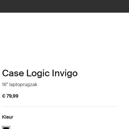
Case Logic Invigo
16" laptoprugzak
€ 79,99
Kleur
Case Logic Invigo backpack 16" Zwart (selected)