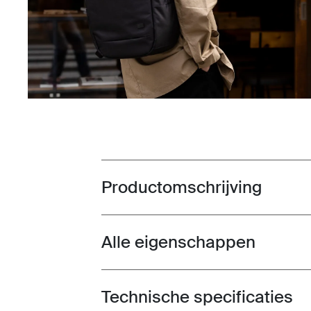
Productomschrijving
Toggle overview
Alle eigenschappen
Toggle features
Technische specificaties
Toggle techspec