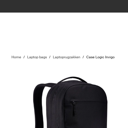
Home
/
Laptop bags
/
Laptoprugzakken
/
Case Logic Invigo