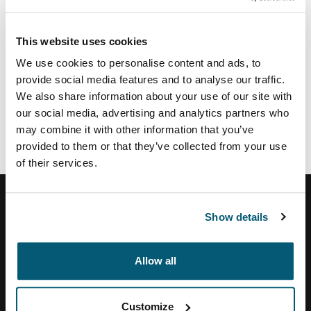
tussen hard werken en relaxte downtime. Waarom?
Omdat dat is hoe wij ook in het leven staan.
This website uses cookies
We use cookies to personalise content and ads, to
Als u op dezelfde manier in het leven staat en wilt
provide social media features and to analyse our traffic.
werken in een creatieve, uitdagende en
We also share information about your use of our site with
vooruitstrevende omgeving horen wij graag van u!
our social media, advertising and analytics partners who
may combine it with other information that you’ve
Bezoek
www.thulegroup.com
om onze huidige
provided to them or that they’ve collected from your use
mogelijkheden binnen de Thule Group te ontdekken, of
of their services.
om uw cv en carrièreprofiel te registreren.
Show details
Helpcentrum
Allow all
Over ons
Customize