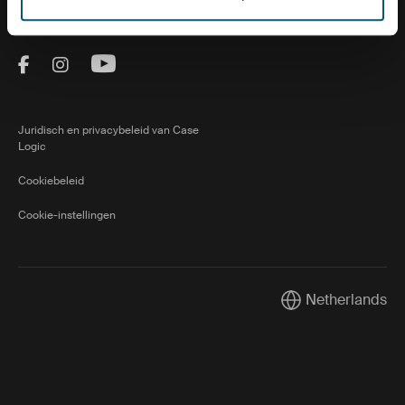
Visit Thule on Facebook (external link)
Visit Thule on Instagram (external link)
Visit Thule on Youtube (external lin
Juridisch en privacybeleid van Case
Logic
Cookiebeleid
Cookie-instellingen
Netherlands
Current market/Sw