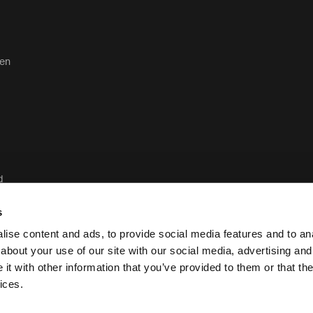
ten
d
d
s
ise content and ads, to provide social media features and to anal
about your use of our site with our social media, advertising and
t with other information that you’ve provided to them or that the
Juridisch en privacybeleid van Case Lo
ices.