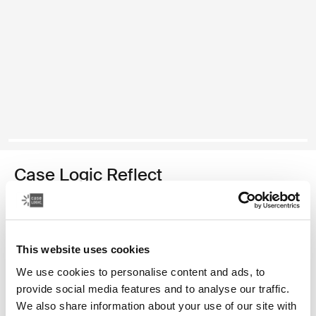
Case Logic Reflect
funda para computadora portátil de 14 pulgadas
Color
This website uses cookies
Case Logic Reflect 14" Laptop Sleeve Púrpura concentrado (selecte
Case Logic Reflect 14" Laptop Sleeve Rojo tenue
Case Logic Reflect 14" Laptop Sleeve Boulder Beige
Case Logic Reflect 14" Laptop Sleeve Negro
Case Logic Reflect 14" Laptop Sleeve Pomelo Pink
We use cookies to personalise content and ads, to
provide social media features and to analyse our traffic.
We also share information about your use of our site with