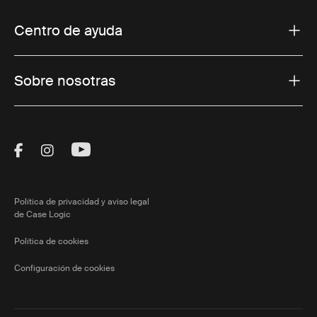
Centro de ayuda
Sobre nosotras
Visit Thule on Facebook (external link)
Visit Thule on Instagram (external link)
Visit Thule on Youtube (external lin
Política de privacidad y aviso legal
de Case Logic
Política de cookies
Configuración de cookies