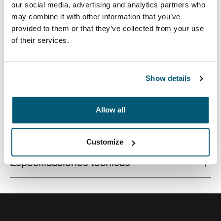
our social media, advertising and analytics partners who
may combine it with other information that you’ve
provided to them or that they’ve collected from your use
of their services.
Funda de calidad para computadoras portátiles
fabricada con una espuma con memoria que brinda
protección de primer nivel en un diseño estilizado.
Show details
Allow all
Todas las características
Toggle features
Customize
Especificaciones técnicas
Toggle techspec