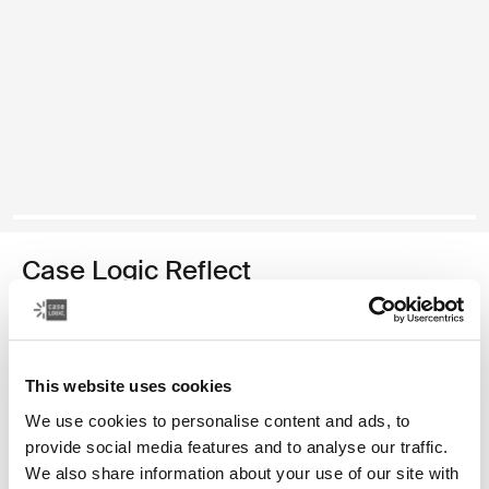
Case Logic Reflect
funda para computadora portátil de 14 pulgadas
Color
This website uses cookies
Case Logic Reflect 14" Laptop Sleeve Púrpura concentrado
Case Logic Reflect 14" Laptop Sleeve Rojo tenue (selected)
Case Logic Reflect 14" Laptop Sleeve Boulder Beige
Case Logic Reflect 14" Laptop Sleeve Negro
Case Logic Reflect 14" Laptop Sleeve Pomelo Pink
We use cookies to personalise content and ads, to
provide social media features and to analyse our traffic.
We also share information about your use of our site with