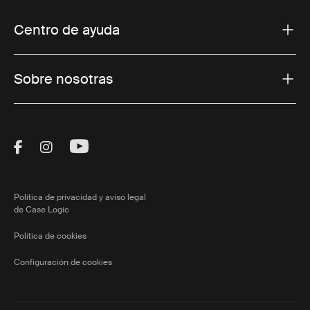
Centro de ayuda
Sobre nosotras
Visit Thule on Facebook (external link)
Visit Thule on Instagram (external link)
Visit Thule on Youtube (external lin
Política de privacidad y aviso legal
de Case Logic
Política de cookies
Configuración de cookies