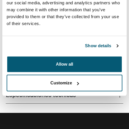
our social media, advertising and analytics partners who
may combine it with other information that you’ve
provided to them or that they’ve collected from your use
of their services.
Funda de calidad para computadoras portátiles
fabricada con una espuma con memoria que brinda
protección de primer nivel en un diseño estilizado.
Show details
Allow all
Todas las características
Toggle features
Customize
Especificaciones técnicas
Toggle techspec