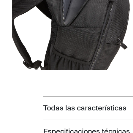
Todas las características
Toggle features
Especificaciones técnicas
Toggle techspec