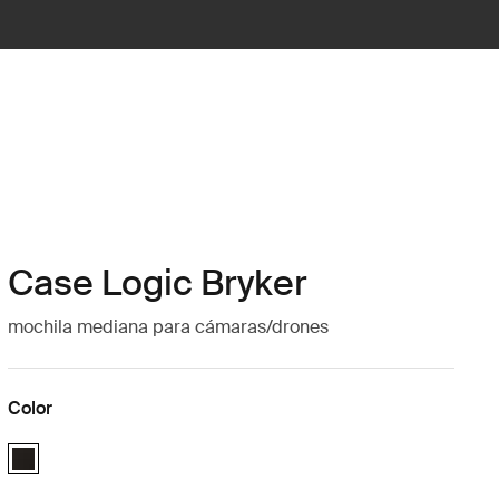
Case Logic Bryker
mochila mediana para cámaras/drones
Color
Case Logic Bryker Camera/Drone Medium Backpack Negro (selected