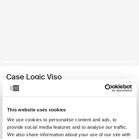
Case Logic Viso
estuche para cámaras sin espejo/DSLR
Color
This website uses cookies
DSLR Case Logic Viso o estuche para cámaras sin espejo Negro (s
We use cookies to personalise content and ads, to
provide social media features and to analyse our traffic.
We also share information about your use of our site with