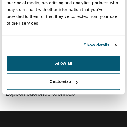
our social media, advertising and analytics partners who
may combine it with other information that you’ve
provided to them or that they’ve collected from your use
of their services.
Bolso cruzado para cámara DSLR compacta o cámara
sin espejo con base de espuma EVA moldeada para un
cómodo transporte y mayor estabilidad.
Show details
Allow all
Todas las características
Toggle features
Customize
Especificaciones técnicas
Toggle techspec