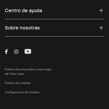
Centro de ayuda
Sobre nosotras
Visit Thule on Facebook (external link)
Visit Thule on Instagram (external link)
Visit Thule on Youtube (external lin
Política de privacidad y aviso legal
de Case Logic
Política de cookies
Configuración de cookies