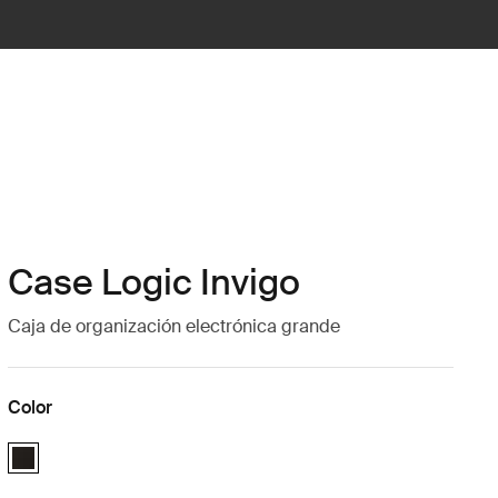
Case Logic Invigo
Caja de organización electrónica grande
Color
Case Logic Invigo electronic case large Negro (selected)