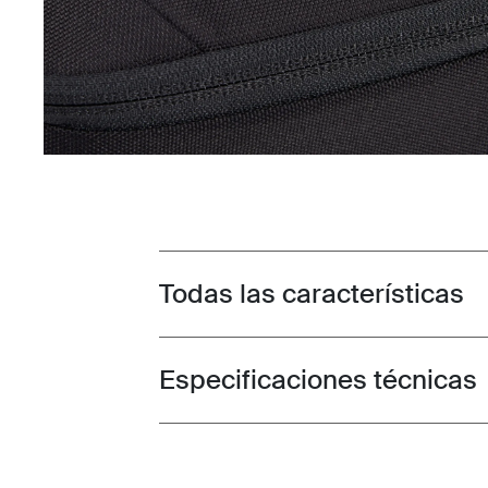
Todas las características
Toggle features
Especificaciones técnicas
Toggle techspec