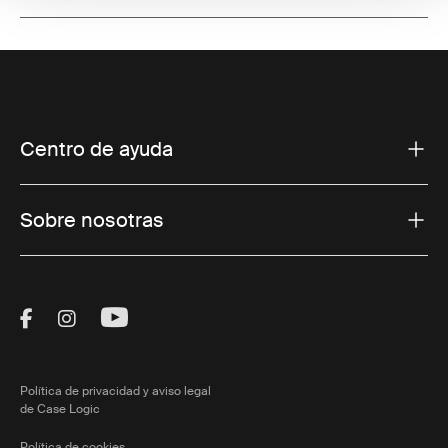
Centro de ayuda
Sobre nosotras
Visit Thule on Facebook (external link)
Visit Thule on Instagram (external link)
Visit Thule on Youtube (external lin
Política de privacidad y aviso legal
de Case Logic
Política de cookies