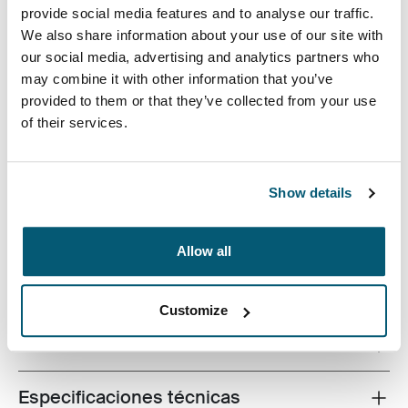
provide social media features and to analyse our traffic.
We also share information about your use of our site with
our social media, advertising and analytics partners who
may combine it with other information that you’ve
El estuche para dispositivos electrónicos Invigo de
provided to them or that they’ve collected from your use
Case Logic tiene espacios para los cables, auriculares,
of their services.
adaptadores y otros artículos personales, lo que lo
convierte en un elemento ideal para usar dentro de un
bolso más grande o por sí solo.
Show details
Allow all
Descripción del producto
Toggle overview
Customize
Todas las características
Toggle features
Especificaciones técnicas
Toggle techspec