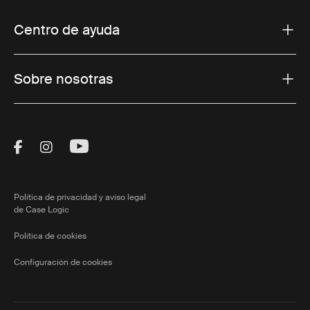
Centro de ayuda
Sobre nosotras
Visit Thule on Facebook (external link)
Visit Thule on Instagram (external link)
Visit Thule on Youtube (external lin
Política de privacidad y aviso legal
de Case Logic
Política de cookies
Configuración de cookies