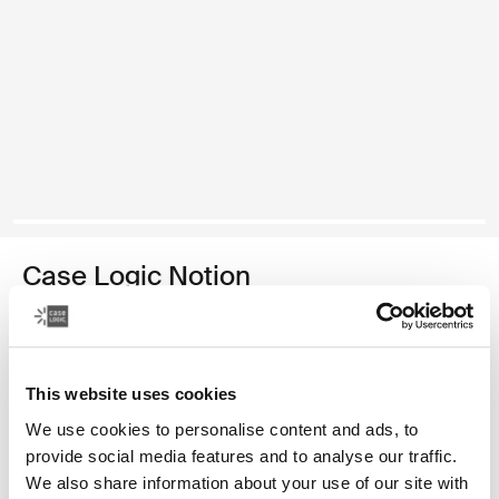
Case Logic Notion
mochila para computadora portátil de 14 pulgadas
Color
This website uses cookies
Case Logic Notion 14" Laptop Backpack Negro (selected)
We use cookies to personalise content and ads, to
provide social media features and to analyse our traffic.
We also share information about your use of our site with