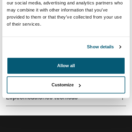
our social media, advertising and analytics partners who
may combine it with other information that you’ve
provided to them or that they’ve collected from your use
of their services.
Mochila de primera calidad para computadora portátil
con diseño compacto y organización inteligente para la
vida en movimiento.
Show details
Allow all
Todas las características
Toggle features
Customize
Especificaciones técnicas
Toggle techspec