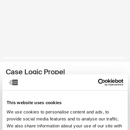
Case Logic Propel
maletín para computadora portátil de 16 pulgadas
Color
This website uses cookies
Case Logic Propel 16" Attaché Negro
We use cookies to personalise content and ads, to
provide social media features and to analyse our traffic.
We also share information about your use of our site with