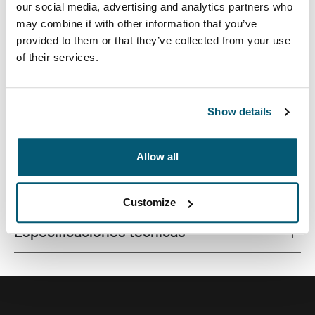
our social media, advertising and analytics partners who
may combine it with other information that you’ve
provided to them or that they’ve collected from your use
of their services.
Un bolso elegante para computadora portátil diseñado
con protección y almacenamiento para llevar al trabajo
o en viajes de negocios.
Show details
Allow all
Todas las características
Toggle features
Customize
Especificaciones técnicas
Toggle techspec