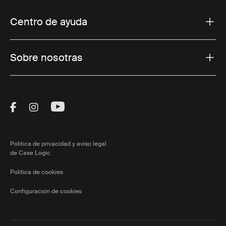
Centro de ayuda
Sobre nosotras
Visit Thule on Facebook (external link)
Visit Thule on Instagram (external link)
Visit Thule on Youtube (external lin
Política de privacidad y aviso legal
de Case Logic
Política de cookies
Configuración de cookies