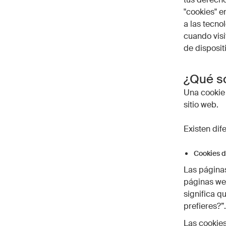
"cookies" e
a las tecno
cuando visi
de dispositi
¿Qué so
Una cookie 
sitio web.
Existen dif
Cookies d
Las páginas
páginas web
significa q
prefieres?”.
Las cookies