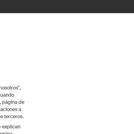
nosotros",
 cuando
b, página de
caciones a
e terceros.
e explican
érmino