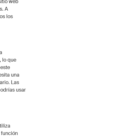
itio web
s. A
os los
a
, lo que
 este
esita una
ario. Las
podrías usar
iliza
 función