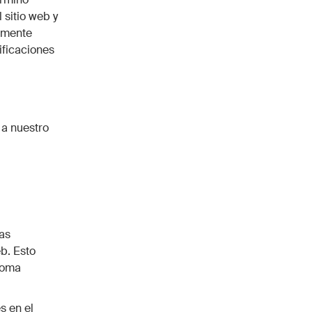
 sitio web y
camente
ificaciones
 a nuestro
as
b. Esto
ioma
s en el