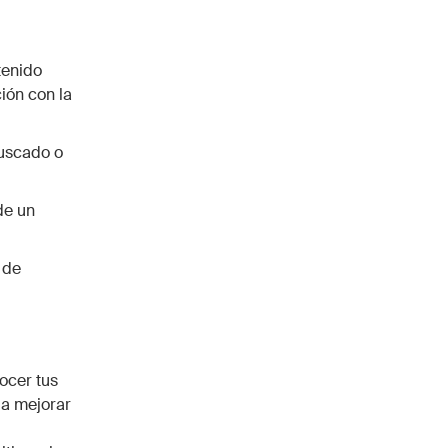
tenido
ión con la
uscado o
de un
 de
ocer tus
 a mejorar