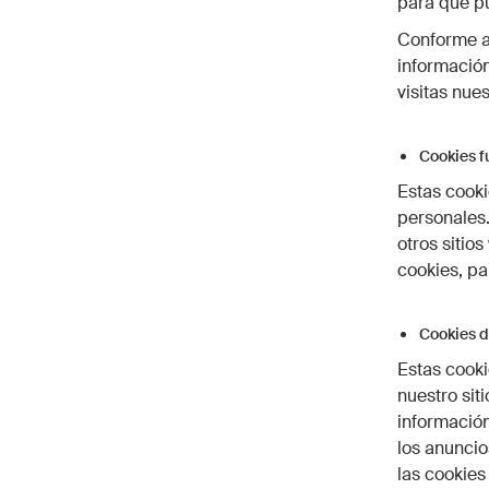
para que p
Conforme a 
información
visitas nues
Cookies f
Estas cooki
personales.
otros sitio
cookies, pa
Cookies d
Estas cooki
nuestro sit
informació
los anuncio
las cookies