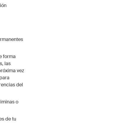
sión
ermanentes
de forma
, las
próxima vez
 para
rencias del
liminas o
es de tu