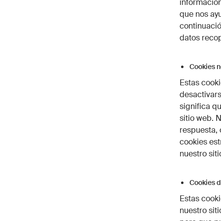
información
que nos ayu
continuació
datos recop
Cookies n
Estas cooki
desactivars
significa q
sitio web. 
respuesta, 
cookies est
nuestro sit
Cookies d
Estas cooki
nuestro sit