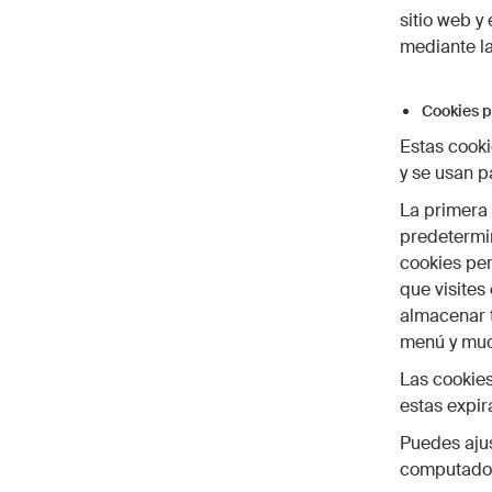
sitio web y
mediante la
Cookies p
Estas cook
y se usan p
La primera 
predetermin
cookies per
que visites
almacenar t
menú y mu
Las cookies
estas expir
Puedes ajus
computado