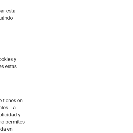
ar esta
cuándo
ookies y
es estas
e tienes en
ales. La
licidad y
 no permites
ada en