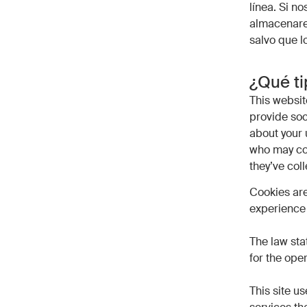
línea. Si n
almacenare
salvo que l
¿Qué t
This websit
provide soc
about your 
who may com
they’ve coll
Cookies are
experience 
The law sta
for the oper
This site u