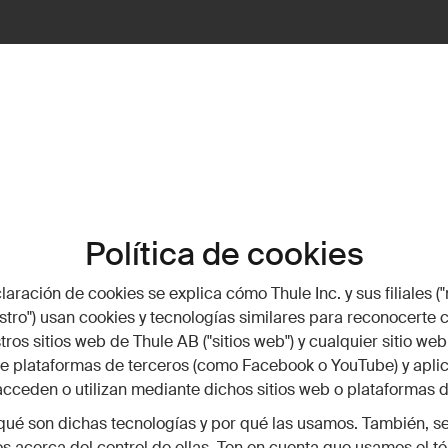
Política de cookies
laración de cookies se explica cómo Thule Inc. y sus filiales ("
estro") usan cookies y tecnologías similares para reconocerte
stros sitios web de Thule AB ("sitios web") y cualquier sitio we
e plataformas de terceros (como Facebook o YouTube) y apli
acceden o utilizan mediante dichos sitios web o plataformas d
qué son dichas tecnologías y por qué las usamos. También, s
s acerca del control de ellas. Ten en cuenta que usamos el t