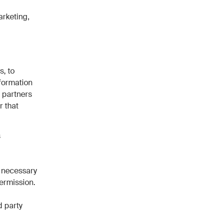
rketing,
s, to
nformation
s partners
r that
s
y necessary
permission.
d party