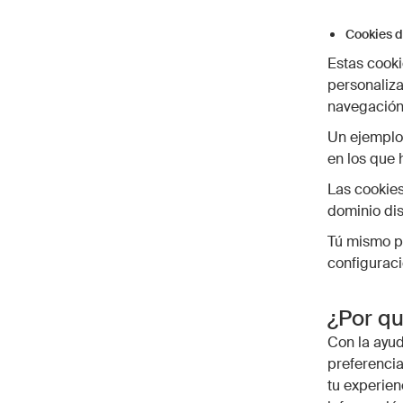
Cookies d
Estas cooki
personaliza
navegación 
Un ejemplo
en los que 
Las cookies
dominio dis
Tú mismo pu
configurac
¿Por q
Con la ayud
preferencia
tu experien