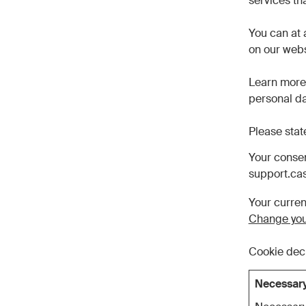
services th
You can at 
on our webs
Learn more
personal dat
Please stat
Your consen
support.ca
Your curren
Change you
Cookie dec
Necessary