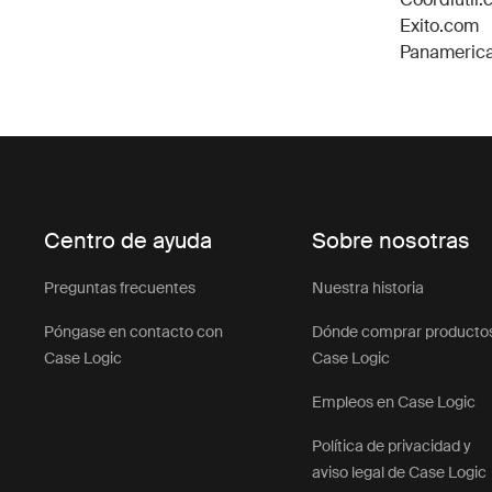
Exito.com
Panameric
Centro de ayuda
Sobre nosotras
Preguntas frecuentes
Nuestra historia
Póngase en contacto con
Dónde comprar producto
Case Logic
Case Logic
Empleos en Case Logic
Política de privacidad y
aviso legal de Case Logic