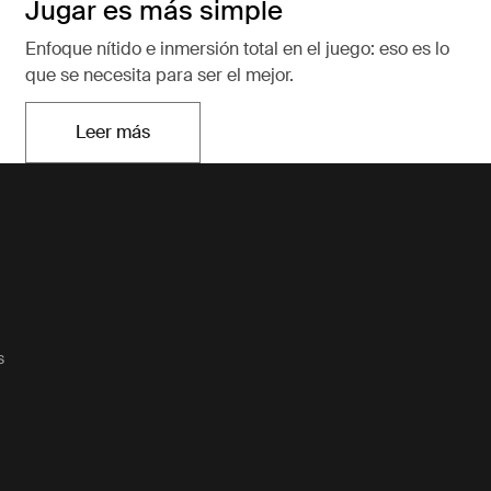
Jugar es más simple
Enfoque nítido e inmersión total en el juego: eso es lo
que se necesita para ser el mejor.
Leer más
Se abre en una nueva pestaña
s