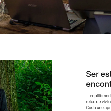
Ser es
encontr
… equilibrand
retos de vivir
Cada uno apr