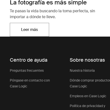
La fotografía es más simple
Te pasas la vida buscando la toma perfecta, sin
importar a dónde te lleve.
Leer más
Se abre en una nueva pestaña
Centro de ayuda
Sobre nosotras
Preguntas frecuentes
Nuestra historia
Póngase en contacto con
Dónde comprar producto
Case Logic
Case Logic
Empleos en Case Logic
Política de privacidad y