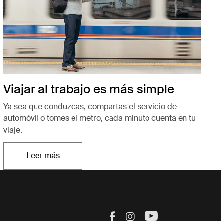
Viajar al trabajo es más simple
Ya sea que conduzcas, compartas el servicio de
automóvil o tomes el metro, cada minuto cuenta en tu
viaje.
Leer más
Se abre en una nueva pestaña
Visit Thule on Facebook
Visit Thule on Inst
Visit Thule on