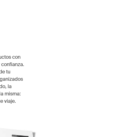
uctos con
 confianza.
de tu
rganizados
do, la
 la misma:
e viaje.