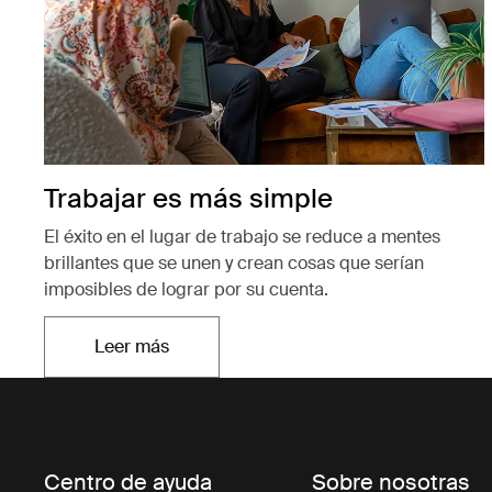
Trabajar es más simple
El éxito en el lugar de trabajo se reduce a mentes
brillantes que se unen y crean cosas que serían
imposibles de lograr por su cuenta.
Leer más
Se abre en una nueva pestaña
Centro de ayuda
Sobre nosotras