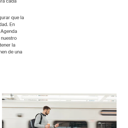
ara cada
gurar que la
idad. En
a Agenda
 nuestro
tener la
enen de una