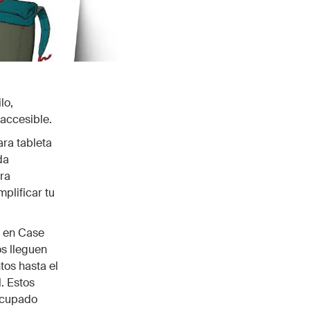
lo,
 accesible.
ra tableta
da
ra
plificar tu
o en Case
s lleguen
tos hasta el
. Estos
ocupado