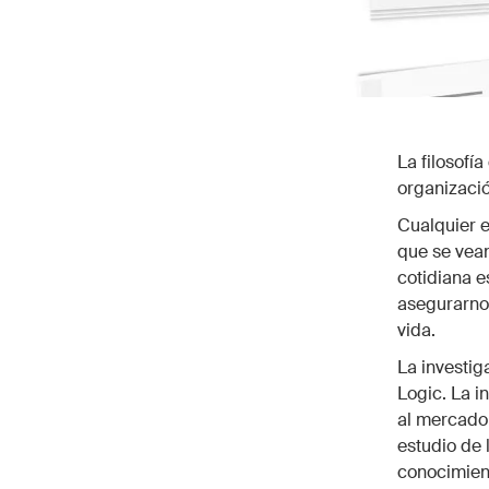
La filosofí
organizació
Cualquier e
que se vean
cotidiana e
asegurarnos
vida.
La investig
Logic. La 
al mercado,
estudio de 
conocimien