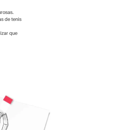
urosas.
s de tenis
tizar que