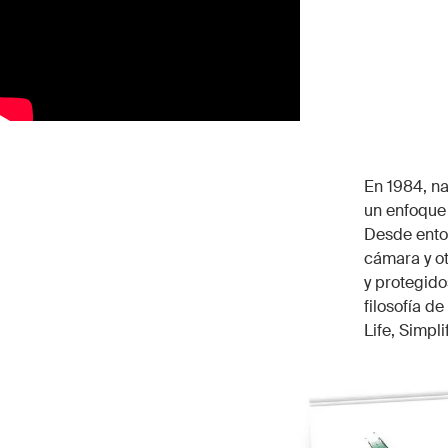
En 1984, n
un enfoque 
Desde enton
cámara y ot
y protegidos
filosofía d
Life, Simpl