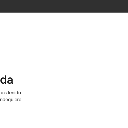
ida
mos tenido
dondequiera