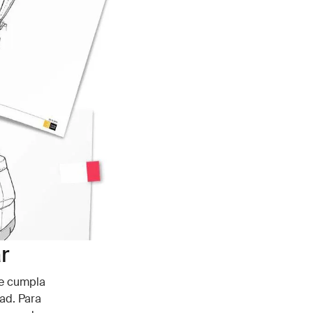
r
ue cumpla
ad. Para