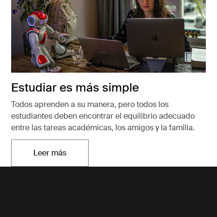
Estudiar es más simple
Todos aprenden a su manera, pero todos los
estudiantes deben encontrar el equilibrio adecuado
entre las tareas académicas, los amigos y la familia.
Leer más
Se abre en una nueva pestaña