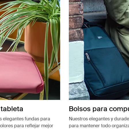
tableta
Bolsos para compu
as elegantes fundas para
Nuestros elegantes y durade
lores para reflejar mejor
para mantener todo organiza