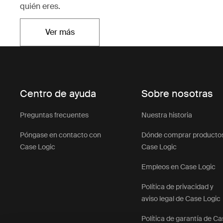
quién eres.
Ver más
Se abre en una nueva pestaña
Centro de ayuda
Sobre nosotras
Preguntas frecuentes
Nuestra historia
Póngase en contacto con
Dónde comprar producto
Case Logic
Case Logic
Empleos en Case Logic
Política de privacidad y
aviso legal de Case Logic
Política de garantía de C