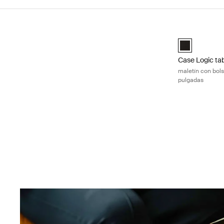
Ir a los resultados
Case Logic tab
Case Logic iP
Case Logic ta
maletín con bols
pulgadas