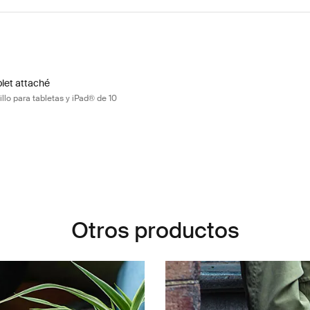
let attaché maletín con bolsillo para tabletas y iPad® de 10 pulgadas B
ad 10" Tablet Attaché with Pocket Negro (selected)
blet attaché
illo para tabletas y iPad® de 10
Otros productos