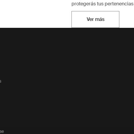
protegerás tus pertenencias 
Ver más
Se abre en una n
s
ase