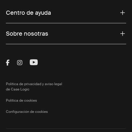
Centro de ayuda
Sobre nosotras
Visit Thule on Facebook (external link)
Visit Thule on Instagram (external link)
Visit Thule on Youtube (external lin
Política de privacidad y aviso legal
de Case Logic
Política de cookies
Configuración de cookies