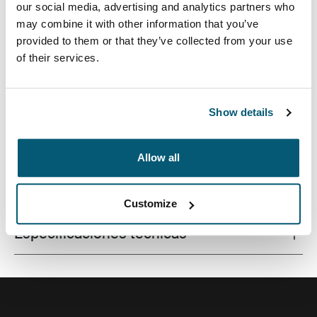
our social media, advertising and analytics partners who
may combine it with other information that you’ve
provided to them or that they’ve collected from your use
of their services.
La elegancia de un maletín y la comodidad de una
mochila se unen en el mejor bolso híbrido, que ofrece
versatilidad y estilo al profesional moderno actual.
Show details
Allow all
Todas las características
Toggle features
Customize
Especificaciones técnicas
Toggle techspec