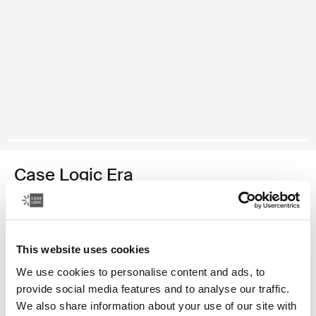
Case Logic Era
maletín para computadora portátil híbrida de 16 pulgadas
Color
This website uses cookies
Case Logic Era 16" Hybrid Briefcase Negro obsidiana
We use cookies to personalise content and ads, to
provide social media features and to analyse our traffic.
We also share information about your use of our site with