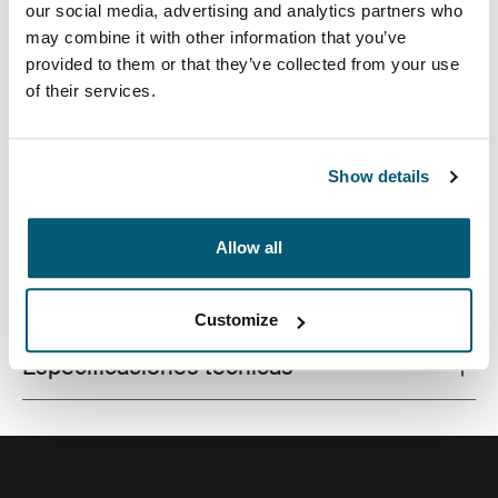
our social media, advertising and analytics partners who
may combine it with other information that you’ve
provided to them or that they’ve collected from your use
of their services.
Un estuche para computadora portátil elegante y
articulado con la cantidad justa de protección y
almacenamiento.
Show details
Allow all
Todas las características
Toggle features
Customize
Especificaciones técnicas
Toggle techspec