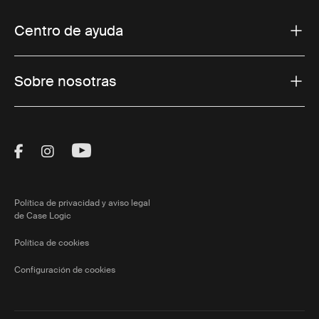
Centro de ayuda
Sobre nosotras
Visit Thule on Facebook (external link)
Visit Thule on Instagram (external link)
Visit Thule on Youtube (external lin
Política de privacidad y aviso legal
de Case Logic
Política de cookies
Configuración de cookies