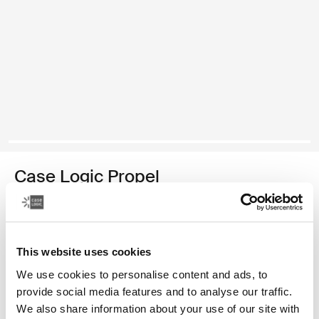
Case Logic Propel
estuche para computadora portátil de 16 pulgadas
Color
This website uses cookies
Case Logic Propel 16" Laptop Case Negro
We use cookies to personalise content and ads, to
provide social media features and to analyse our traffic.
We also share information about your use of our site with