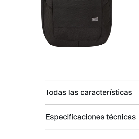
Todas las características
Toggle features
Especificaciones técnicas
Toggle techspec