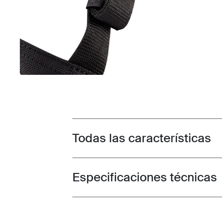
Todas las características
Toggle features
Especificaciones técnicas
Toggle techspec