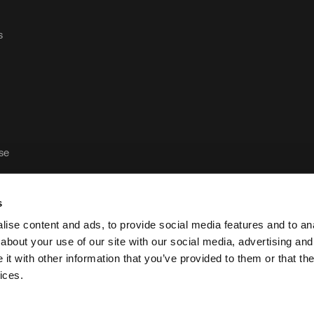
s
ase
s
ise content and ads, to provide social media features and to anal
about your use of our site with our social media, advertising and
t with other information that you’ve provided to them or that the
Política de privacidad y aviso legal de Case Logic
Po
ices.