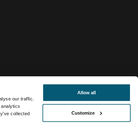
Allow all
yse our traffic.
 analytics
Customize
El Salvador
y’ve collected
lítica de cookies
Configuración de cookies
Current market/Swit