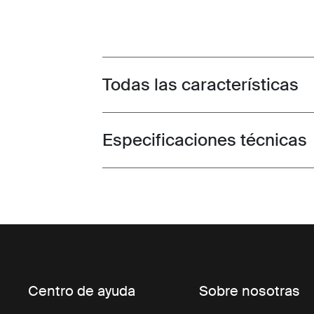
Todas las características
Toggle features
Especificaciones técnicas
Toggle techspec
Centro de ayuda
Sobre nosotras