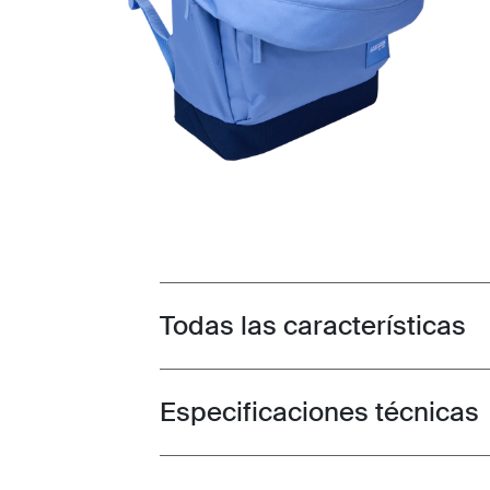
Todas las características
Toggle features
Especificaciones técnicas
Toggle techspec